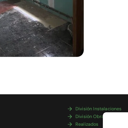
División Instalaciones
División Obras
Realizados