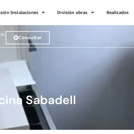
isión Instalaciones
División obras
Realizados
os.
Consultar
cina Sabadell