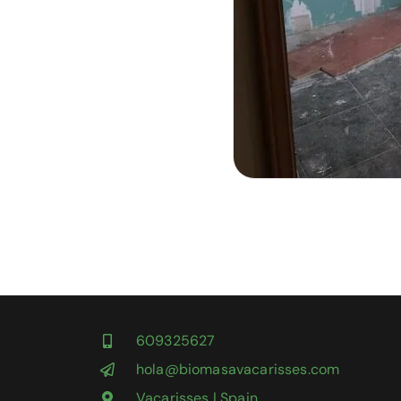
609325627
hola@biomasavacarisses.com
Vacarisses | Spain