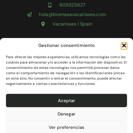
609325627
hola@biomasavacarisses.com
Vacarisses | Spain
División Instalaciones
Gestionar consentimiento
División Obras
Realizados
Para ofrecer las mejores experiencias, utilizamos tecnologías como las
cookies para almacenar y/o acceder a la información del dispositivo. El
Contacto
consentimiento de estas tecnologías nos permitirá procesar datos
como el comportamiento de navegación o las identificaciones únicas
Política de privacidad
en este sitio. No consentir o retirar el consentimiento, puede afectar
Política de cookies
negativamente a ciertas características y funciones.
Aceptar
Denegar
Desarrollo web
© 2025 Todos los derechos reservados |
Ver preferencias