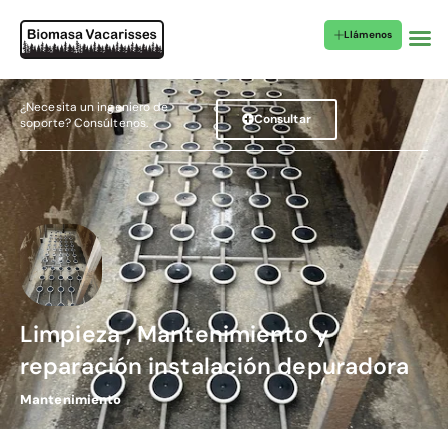
Llámenos
¿Necesita un ingeniero de
Consultar
soporte? Consúltenos.
Limpieza , Mantenimiento y
reparación instalación depuradora
Mantenimiento